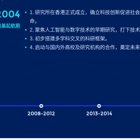
2004
2007
2024
2012
2021
2019
2014
2017
未来
1. 研究所在香港正式成立，确立科技创新促进社
1. 明确以人工智能、大数据分析和数字化转型为
1. 积极融入国际科技创新网络，与欧美东亚高校
1. 设立“银翼奖”，表彰科技创新与社会贡献者。
1. 在东亚、北美、中欧加快建设区域合作节点。
1. 聚焦科研成果应用转化，打造原型产品与平台。
1. 成为全球前沿科技研究的权威机构之一。
1. 技术重心从AI拓展至生命科学、人文社科等多
1. 聚焦量子计算、类脑智能与全球科技治理等前
命。
2. 集中资源推动科研聚焦与技术积累。
2. 推动技术联合实验室、双边项目、国际会议等
2. 强化品牌建设，提升文化形象与公众影响力。
2. 支持青年学者与科技创业孵化计划。
2. 在制造、医疗、教育等领域推动产业合作。
2. 研究成果被政策制定、国际标准频繁引用。
2. 推动“科技+社会”的融合研究模式。
2. 强化与“一带一路”国家、高校联盟、创新企业合
奠基起航期
聚焦深化期
国际拓展期
品牌成型期
全球布局期
成果转化期
权威确立期
融合拓展期
远景展望期
2. 聚焦人工智能与数字技术的早期研究，打下技
3. 开始探索科研成果与产业需求之间的连接路径。
3. 构建“本地立足、全球协同”的国际科研生态。
3. 吸引高影响力科研人员与团队加入。
3. 参与多项跨境科研与政策合作平台。
3. 联合高校与企业设立转化基地与平台。
3. 疫情期间迅速推出防疫科技与数字治理方案。
3. 设立跨学科研究中心，探索伦理、智能边界等
3. 致力于打造全球协同的科技共同体。
3. 初步搭建多学科交叉的科研框架。
4.建立项目申报机制和评审制度，推进制度化管理
4. 为未来科研成果的国际转化打下基础。
4. 开始重视学术声誉与公共传播。
4. 从“香港中心”向“全球网络”科研格局升级。
4. 构建高校科研与行业落地之间的桥梁。
4. 核心地位在应急与战略科技领域进一步巩固。
4. 开启综合型、多维度的创新研究新阶段。
4. 输出技术解决方案与制度创新，服务未来社会
4. 启动与国内外高校及研究机构的合作，奠定未
2008–2012
2013–2014