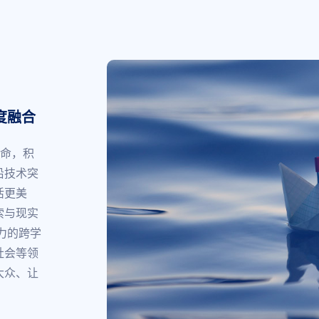
度融合
使命，积
沿技术突
活更美
索与现实
力的跨学
社会等领
大众、让