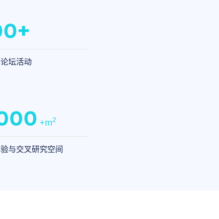
00+
及论坛活动
,000
2
+m
实验与交叉研究空间