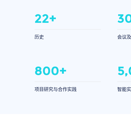
22+
3
历史
会议
800+
5
项目研究与合作实践
智能